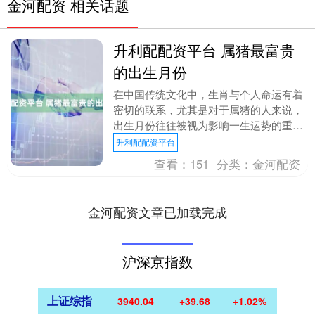
金河配资 相关话题
升利配配资平台 属猪最富贵
的出生月份
在中国传统文化中，生肖与个人命运有着
密切的联系，尤其是对于属猪的人来说，
出生月份往往被视为影响一生运势的重要
因素。在众多命理学说中，有说法认
升利配配资平台
为“属猪人最富贵的出....
查看：
151
分类：
金河配资
金河配资文章已加载完成
沪深京指数
上证综指
3940.04
+39.68
+1.02%