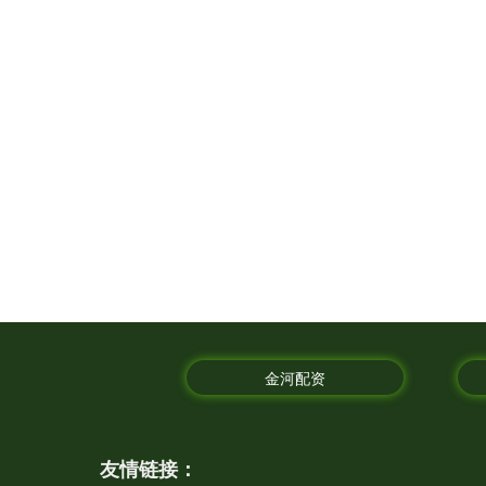
金河配资
友情链接：