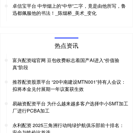
卓信宝平台 中华烟上的“中华”二字，竟是由他所写，鲁
迅都佩服他的书法！_陈烟桥_美术_变化
热点资讯
富兴配资端官网 豆包收费标志着国产AI进入“价值验
真”阶段
推荐配资股票平台 “20中南建设MTN001”持有人会议：
拟将本金兑付展期一年议案获生效
易融资配资平台 为什么越来越多客户选择中小SMT加工
厂进行PCBA加工
永利配资 2025三角洲行动纯绿护航俱乐部前十排名：
安全与性价比首选