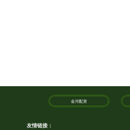
金河配资
友情链接：