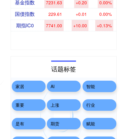
基金指数
7231.63
+0.20
0.00%
国债指数
229.61
+0.01
0.00%
期指IC0
7741.00
+10.00
+0.13%
话题标签
家居
AI
智能
重要
上涨
行业
是有
期货
赋能