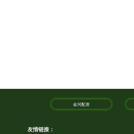
金河配资
友情链接：