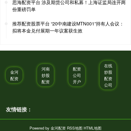
思海配资平台 涉及期货公司和私募！上海证监局连开两
份重磅罚单
推荐配资股票平台 “20中南建设MTN001”持有人会议：
拟将本金兑付展期一年议案获生效
在线
河南
配资
金河
炒股
炒股
公司
配资
配资
配资
开户
公司
友情链接：
Powered by
金河配资
RSS地图
HTML地图