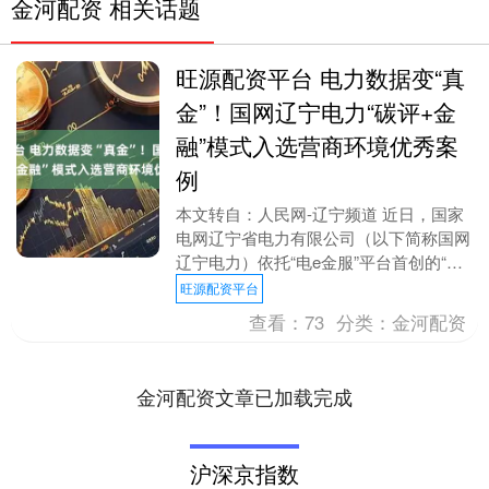
金河配资 相关话题
旺源配资平台 电力数据变“真
金”！国网辽宁电力“碳评+金
融”模式入选营商环境优秀案
例
本文转自：人民网-辽宁频道 近日，国家
电网辽宁省电力有限公司（以下简称国网
辽宁电力）依托“电e金服”平台首创的“碳
评+金融”服务模式获得省委省政府高度认
旺源配资平台
可，作为....
查看：
73
分类：
金河配资
金河配资文章已加载完成
沪深京指数