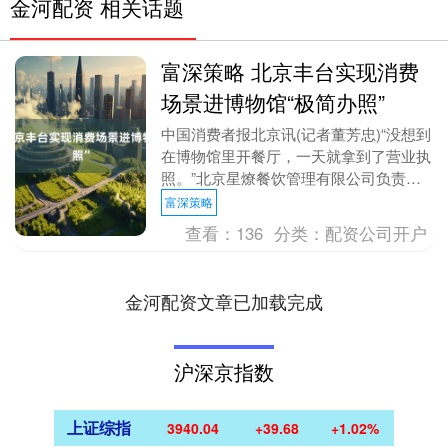
金河配资 相关话题
富深策略 北京丰台实现消费
场景进博物馆“极简办照”
中国消费者报北京讯(记者董芳忠)“没想到
在博物馆里开餐厅，一天就拿到了营业执
照。”北京星燎餐饮管理有限公司负责人
兴奋地表示。记者从北京市丰台区市场监
富深策略
管局了解到，....
查看：
136
分类：
配资公司开户
金河配资文章已加载完成
沪深京指数
上证综指
3940.04
+39.68
+1.02%