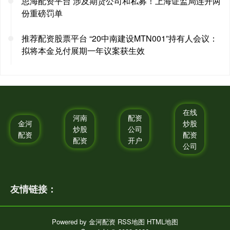
思海配资平台 涉及期货公司和私募！上海证监局连开两
份重磅罚单
推荐配资股票平台 “20中南建设MTN001”持有人会议：
拟将本金兑付展期一年议案获生效
在线
河南
配资
金河
炒股
炒股
公司
配资
配资
配资
开户
公司
友情链接：
Powered by
金河配资
RSS地图
HTML地图