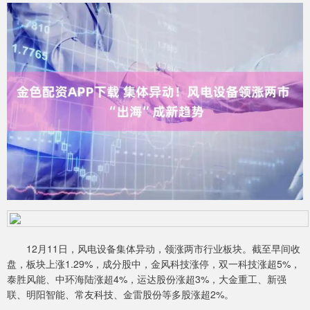
12月11日，风电设备集体异动，领涨两市行业板块。截至早间收
盘，板块上涨1.29%，成分股中，金风科技涨停，双一科技涨超5%，
泰胜风能、中环海陆涨超4%，运达股份涨超3%，大金重工、新强
联、明阳智能、常友科技、金雷股份等多股涨超2%。