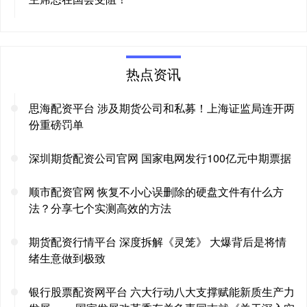
热点资讯
思海配资平台 涉及期货公司和私募！上海证监局连开两
份重磅罚单
深圳期货配资公司官网 国家电网发行100亿元中期票据
顺市配资官网 恢复不小心误删除的硬盘文件有什么方
法？分享七个实测高效的方法
期货配资行情平台 深度拆解《灵笼》 大爆背后是将情
绪生意做到极致
银行股票配资网平台 六大行动八大支撑赋能新质生产力